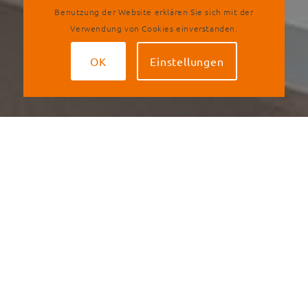
Benutzung der Website erklären Sie sich mit der
Verwendung von Cookies einverstanden.
OK
Einstellungen
bähr köln
WIR SIND DA – in unmittelbarer Nähe zum Kölner Dom.
Von unserem Büro aus übernimmt unsere Firmengruppe
die Gesamtplanung für Neu- und Bestandsbauten in den
Bereichen Kälte, Klima, Heizung, Sanitär, Elektro- und
Nachrichtentechnik, Gebäudeautomation sowie die
Steuerung und Planung Ihrer Projekte und die