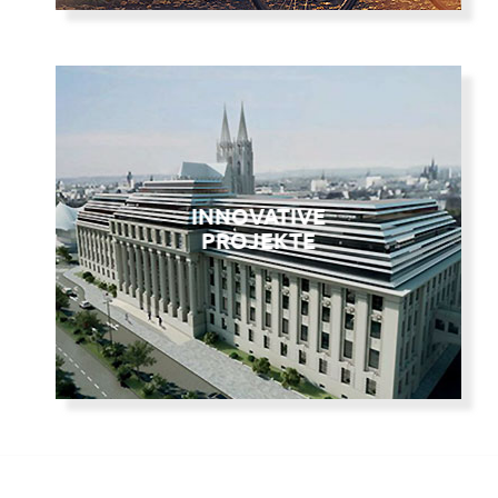
INNOVATIVE
PROJEKTE
INNOVATIVE
Anspruchsvolle Technik.
PROJEKTE
Kluge Konzepte.
Umsetzbare Ergebnisse.