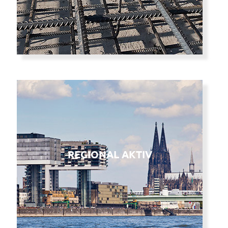
REGIONAL AKTIV
Wir sind ganz nah bei
REGIONAL AKTIV
Ihnen.
Radius von 200 km um den
Dom.