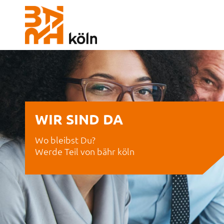
WIR SIND DA
Wo bleibst Du?
Werde Teil von bähr köln