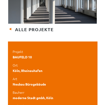
ALLE PROJEKTE
Projekt
BAUFELD 10
Ort
Köln, Rheinauhafen
Art
Neubau Bürogebäude
Bauherr
moderne Stadt gmbh, Köln