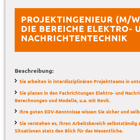
PROJEKTINGENIEUR (M/W
DIE
BEREICHE ELEKTRO- 
NACHRICHTENTECHNIK
Beschreibung:
Sie arbeiten in interdisziplinären Projektteams in u
Sie planen in den Fachrichtungen Elektro- und Nachr
Berechnungen und Modelle, u.a. mit Revit.
Ihre guten EDV-Kenntnisse wissen Sie sicher und selb
Sie verstehen es, Ihren Arbeitsbereich selbstständig 
Situationen stets den Blick für das Wesentliche.